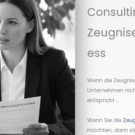
Consult
Zeugnise
ess
Wenn die Zeugnise
Unternehmen nicht
entspricht …
Wenn Sie die
Zeug
möchten, dann sind